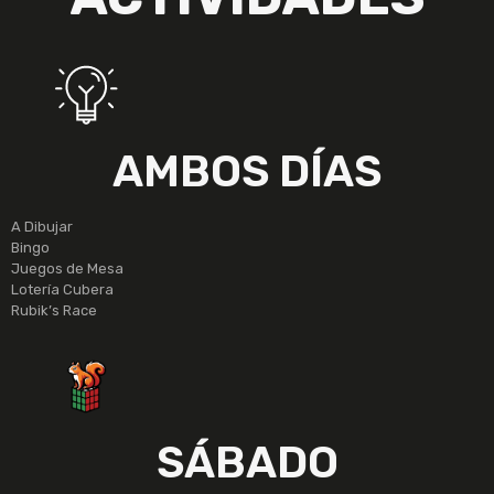
AMBOS DÍAS
A Dibujar
Bingo
Juegos de Mesa
Lotería Cubera
Rubik’s Race
SÁBADO