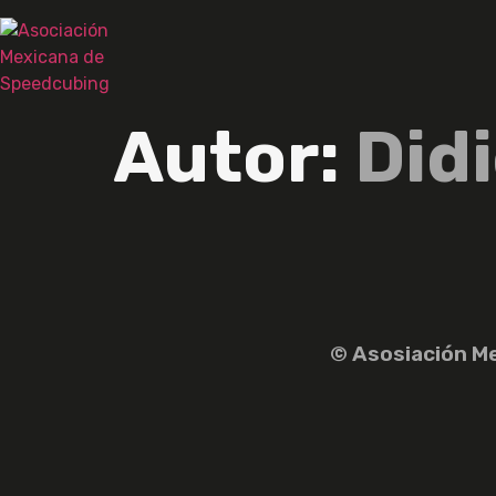
Ir
al
contenido
Autor:
Did
© Asosiación M