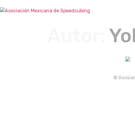
Autor:
Yo
© Asosiac