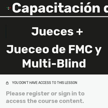
Jueces +
Introducción
2 lessons
Jueceo de FMC y
Jueces
Multi-Blind
11 lessons, 1 quiz
Jueces +
YOU DON’T HAVE ACCESS TO THIS LESSON
Jueceo de One Handed
Please register or sign in to
Jueceo de categorías a ciegas
access the course content.