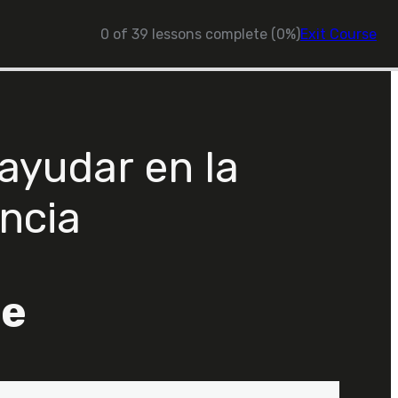
0 of 39 lessons complete (0%)
Exit Course
ayudar en la
ncia
je