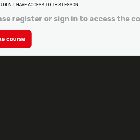
U DON’T HAVE ACCESS TO THIS LESSON
ase register or sign in to access the c
ke course
or
Siguiente