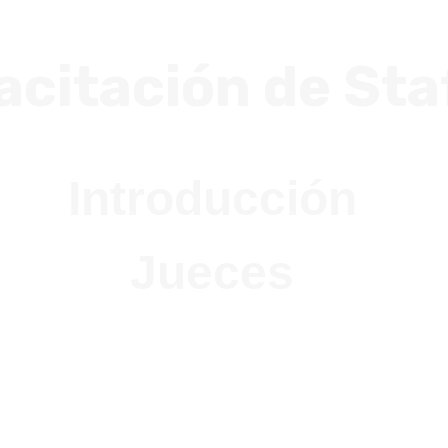
citación de Sta
Introducción
Jueces
s desempeña el staff?