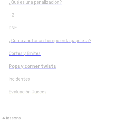
¿Qué es una penalización?
+2
DNF
¿Cómo anotar un tiempo en la papeleta?
Cortes y límites
Pops y corner twists
Incidentes
Evaluación Jueces
4 lessons
Jueceo de One Handed
Jueceo de categorías a ciegas