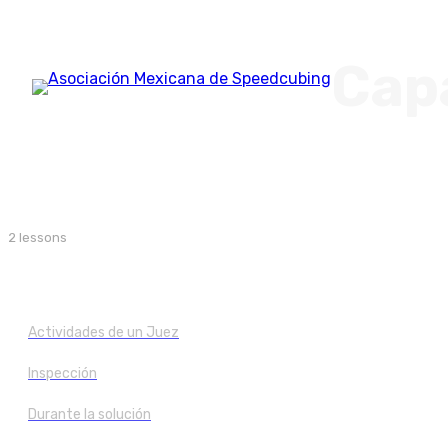
Capa
2 lessons
¿Qué es la WCA y la AMS?
¿Cómo se lleva a cabo una competencia oficial? ¿Qué actividade
Actividades de un Juez
Inspección
Durante la solución